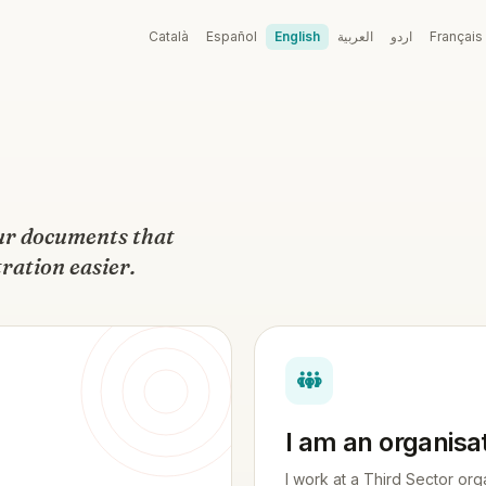
Català
Español
English
العربية
اردو
Français
your documents that
ration easier.
I am an organisa
I work at a Third Sector org