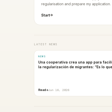
regularisation and prepare my application.
Start
LATEST NEWS
NEWS
Una cooperativa crea una app para facili
la regularización de migrantes: “Es lo qu
debería hacer el Gobierno”
Read
Jun 16, 2026