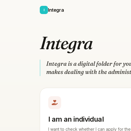
Integra
I
Integra
Integra is a digital folder for 
makes dealing with the administ
I am an individual
I want to check whether I can apply for the