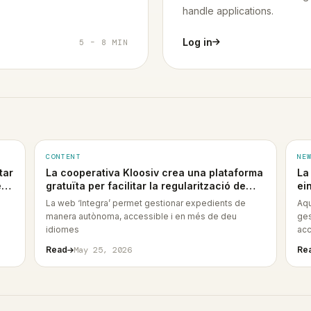
handle applications.
Log in
5 – 8 MIN
CONTENT
NE
tar
La cooperativa Kloosiv crea una plataforma
La
e
gratuïta per facilitar la regularització de
ei
persones migrants
re
La web ‘Integra’ permet gestionar expedients de
Aqu
manera autònoma, accessible i en més de deu
ges
idiomes
acc
Read
May 25, 2026
Re