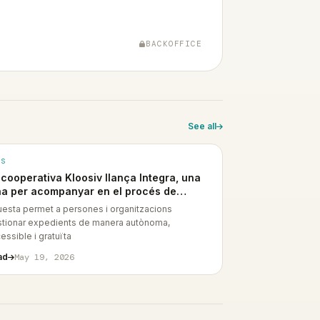
BACKOFFICE
See all
WS
 cooperativa Kloosiv llança Integra, una
na per acompanyar en el procés de
gularització
esta permet a persones i organitzacions
tionar expedients de manera autònoma,
essible i gratuïta
ad
May 19, 2026